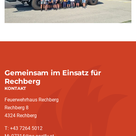
Gemeinsam im Einsatz für
Rechberg
KONTAKT
Feuerwehrhaus Rechberg
Rechberg 8
4324 Rechberg
T: +43 7264 5012