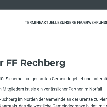
TERMINE
AKTUELLES
UNSERE FEUERWEHR
UNS
er FF Rechberg
 für Sicherheit im gesamten Gemeindegebiet und unterst
itgliedern ist sie ein verlässlicher Partner im Notfall –
 Puchberg im Norden der Gemeinde an der Grenze zu Pie
 Naarntals, das die westliche Gemeindegrenze bildet, mit