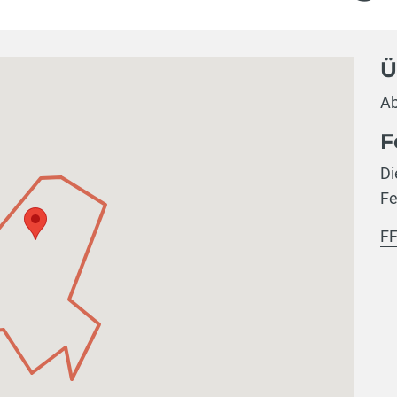
Ü
Ab
F
Di
Fe
FF