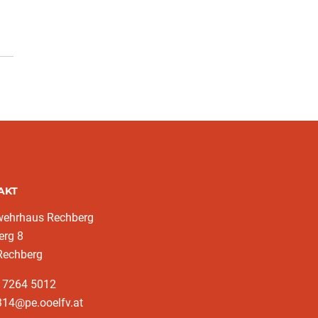
AKT
wehrhaus Rechberg
erg 8
Rechberg
3 7264 5012
314@pe.ooelfv.at