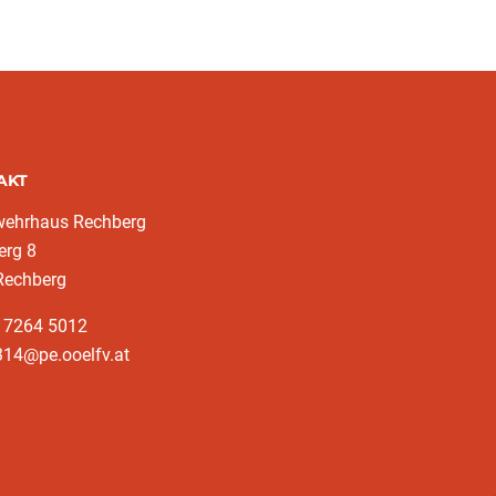
AKT
wehrhaus Rechberg
erg 8
Rechberg
3 7264 5012
314@pe.ooelfv.at