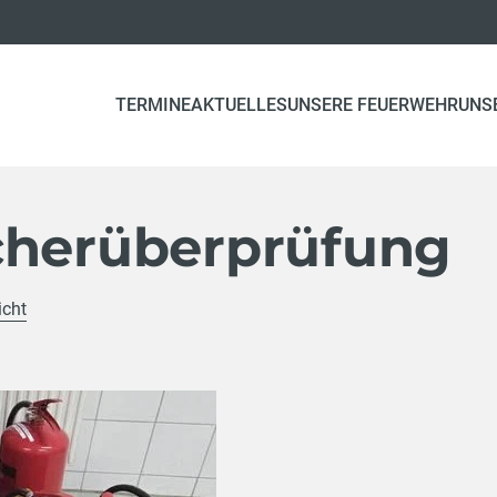
TERMINE
AKTUELLES
UNSERE FEUERWEHR
UNS
cherüberprüfung
icht