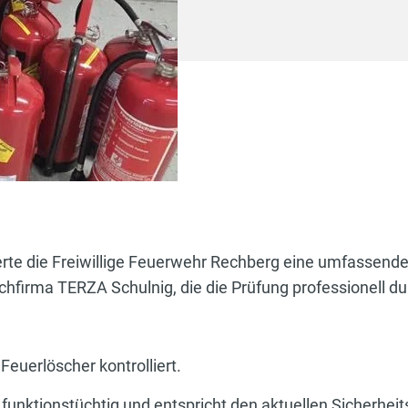
erte die Freiwillige Feuerwehr Rechberg eine umfassend
hfirma TERZA Schulnig, die die Prüfung professionell du
euerlöscher kontrolliert.
 funktionstüchtig und entspricht den aktuellen Sicherhei