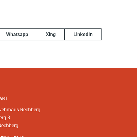
Whatsapp
Xing
LinkedIn
AKT
wehrhaus Rechberg
erg 8
Rechberg