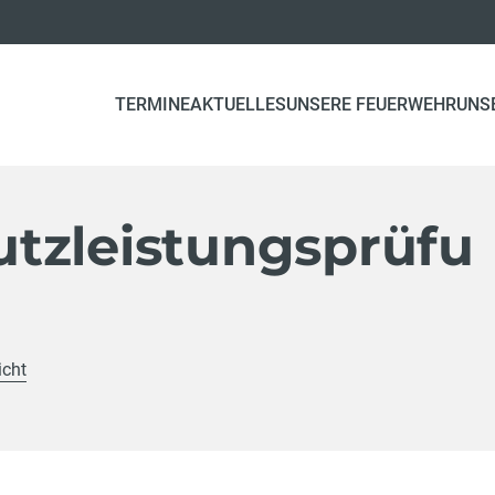
TERMINE
AKTUELLES
UNSERE FEUERWEHR
UNS
tzleistungsprüfu
icht