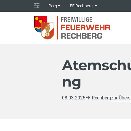
Perg
FF Rechberg
Atemschu
ng
08.03.2025
FF Rechberg
zur Übers